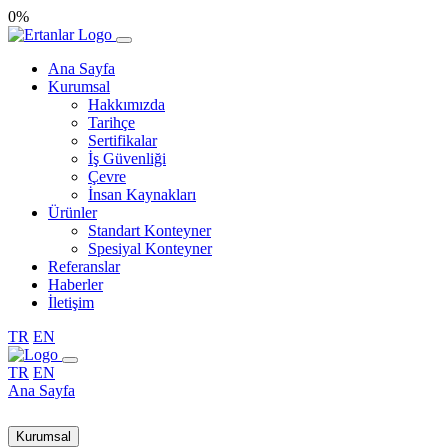
0%
Ana Sayfa
Kurumsal
Hakkımızda
Tarihçe
Sertifikalar
İş Güvenliği
Çevre
İnsan Kaynakları
Ürünler
Standart Konteyner
Spesiyal Konteyner
Referanslar
Haberler
İletişim
TR
EN
TR
EN
Ana Sayfa
Kurumsal