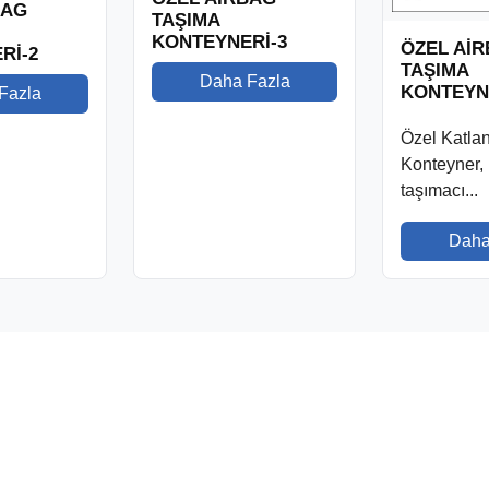
BAG
TAŞIMA
KONTEYNERİ-3
ÖZEL Aİ
Rİ-2
TAŞIMA
Daha Fazla
KONTEYN
Fazla
Özel Katlan
Konteyner,
taşımacı...
Daha