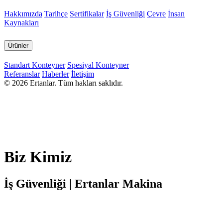
Hakkımızda
Tarihçe
Sertifikalar
İş Güvenliği
Çevre
İnsan
Kaynakları
Ürünler
Standart Konteyner
Spesiyal Konteyner
Referanslar
Haberler
İletişim
© 2026 Ertanlar. Tüm hakları saklıdır.
Biz Kimiz
İş Güvenliği | Ertanlar Makina