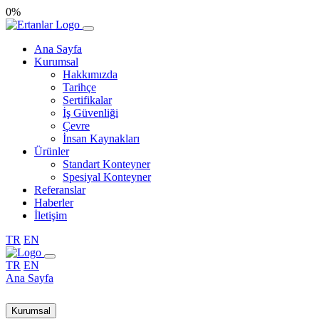
0%
Ana Sayfa
Kurumsal
Hakkımızda
Tarihçe
Sertifikalar
İş Güvenliği
Çevre
İnsan Kaynakları
Ürünler
Standart Konteyner
Spesiyal Konteyner
Referanslar
Haberler
İletişim
TR
EN
TR
EN
Ana Sayfa
Kurumsal