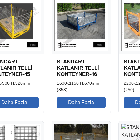
ANDART
STANDART
STAN
LANIR TELLİ
KATLANIR TELLİ
KATLA
TEYNER-45
KONTEYNER-46
KONT
0x900 H:920mm
1600x1150 H:670mm
2200x1
)
(353)
(250)
Daha Fazla
Daha Fazla
D