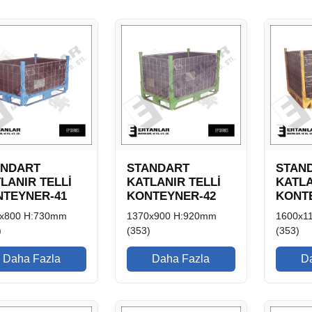
ANDART
STANDART
STAN
LANIR TELLİ
KATLANIR TELLİ
KATLA
TEYNER-41
KONTEYNER-42
KONT
x800 H:730mm
1370x900 H:920mm
1600x1
)
(353)
(353)
Daha Fazla
Daha Fazla
D