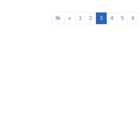
İlk
«
1
2
3
4
5
6