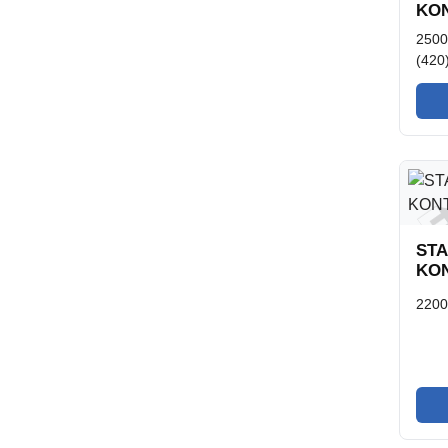
KON
2500
(420
STA
KON
220