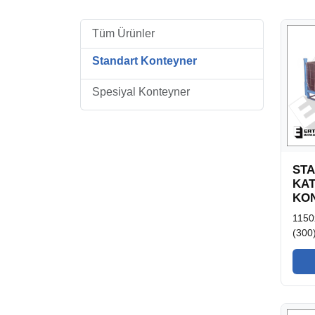
Tüm Ürünler
Standart Konteyner
Spesiyal Konteyner
ST
KAT
KON
1150
(300