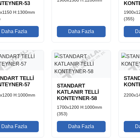
TEYNER-53
KONT
x1150 H:1300mm
1900x1
)
(355)
Daha Fazla
Daha Fazla
D
NDART TELLİ
STAND
TEYNER-57
KONT
STANDART
KATLANIR TELLİ
0x1200 H:1000mm
2200x1
KONTEYNER-58
1700x1200 H:1000mm
(353)
Daha Fazla
Daha Fazla
D