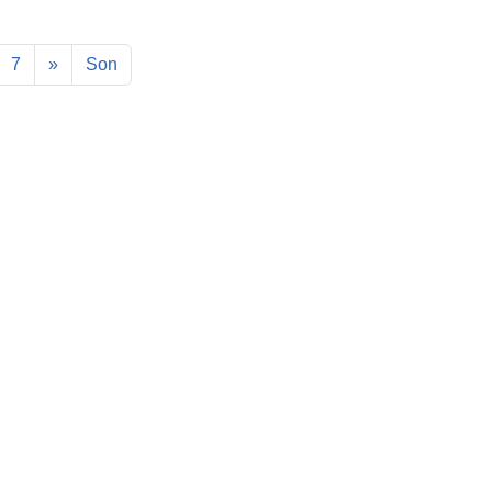
7
»
Son