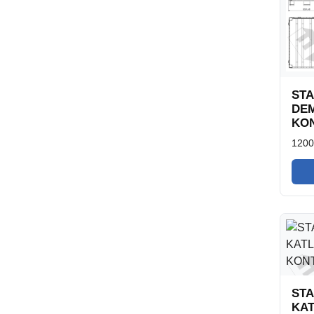
ST
DEM
KON
120
ST
KAT