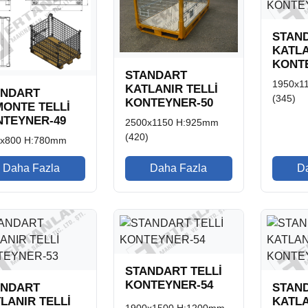
STAN
KATLA
KONT
STANDART
1950x1
KATLANIR TELLİ
ANDART
(345)
KONTEYNER-50
ONTE TELLİ
TEYNER-49
2500x1150 H:925mm
(420)
0x800 H:780mm
Daha Fazla
Daha Fazla
D
STANDART TELLİ
KONTEYNER-54
ANDART
STAN
LANIR TELLİ
KATLA
1900x1500 H:1200mm