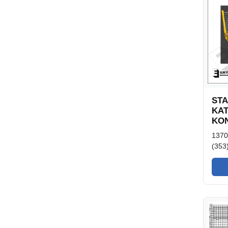
ST
KAT
KON
137
(353