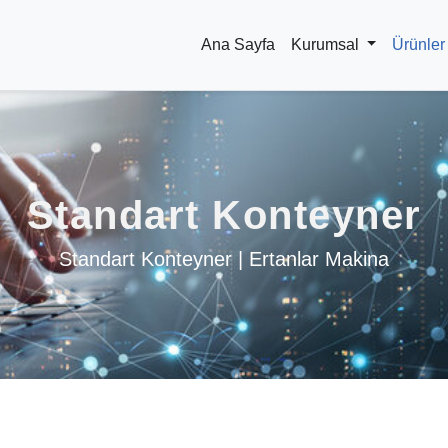
Ana Sayfa
Kurumsal
Ürünle
Standart Konteyner
Standart Konteyner | Ertanlar Makina