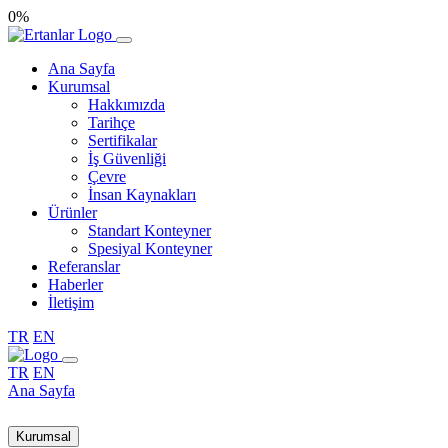
0%
Ana Sayfa
Kurumsal
Hakkımızda
Tarihçe
Sertifikalar
İş Güvenliği
Çevre
İnsan Kaynakları
Ürünler
Standart Konteyner
Spesiyal Konteyner
Referanslar
Haberler
İletişim
TR
EN
TR
EN
Ana Sayfa
Kurumsal