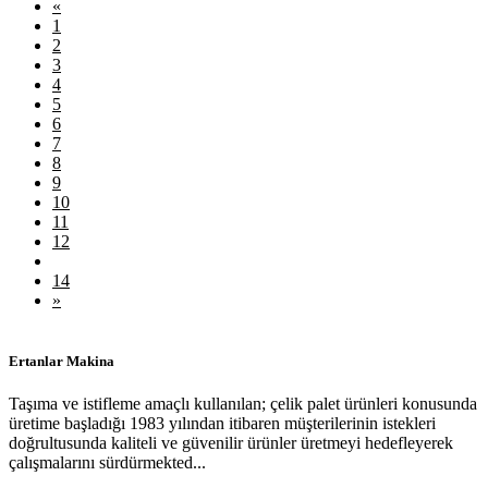
«
1
2
3
4
5
6
7
8
9
10
11
12
13
14
»
Ertanlar Makina
Taşıma ve istifleme amaçlı kullanılan; çelik palet ürünleri konusunda
üretime başladığı 1983 yılından itibaren müşterilerinin istekleri
doğrultusunda kaliteli ve güvenilir ürünler üretmeyi hedefleyerek
çalışmalarını sürdürmekted...