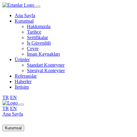
Ana Sayfa
Kurumsal
Hakkımızda
Tarihçe
Sertifikalar
İş Güvenliği
Çevre
İnsan Kaynakları
Ürünler
Standart Konteyner
Spesiyal Konteyner
Referanslar
Haberler
İletişim
TR
EN
TR
EN
Ana Sayfa
Kurumsal